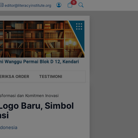
0
editor@literacyinstitute.org
ERIKSA ORDER
TESTIMONI
nsformasi dan Komitmen Inovasi
 Logo Baru, Simbol
si
ndonesia