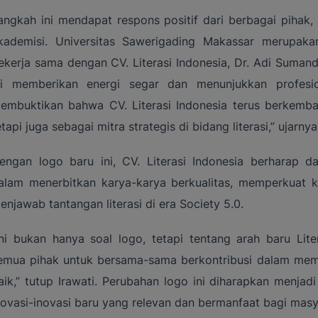
angkah ini mendapat respons positif dari berbagai pihak, 
kademisi. Universitas Sawerigading Makassar merupak
ekerja sama dengan CV. Literasi Indonesia, Dr. Adi Suma
ni memberikan energi segar dan menunjukkan profesio
embuktikan bahwa CV. Literasi Indonesia terus berkemban
etapi juga sebagai mitra strategis di bidang literasi,” ujarnya
engan logo baru ini, CV. Literasi Indonesia berharap 
alam menerbitkan karya-karya berkualitas, memperkuat ko
enjawab tantangan literasi di era Society 5.0.
Ini bukan hanya soal logo, tetapi tentang arah baru Lit
emua pihak untuk bersama-sama berkontribusi dalam memb
aik,” tutup Irawati. Perubahan logo ini diharapkan menja
novasi-inovasi baru yang relevan dan bermanfaat bagi masy