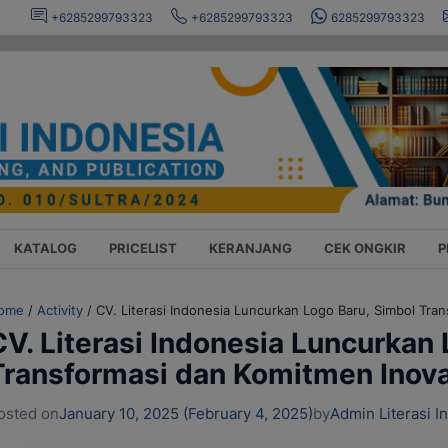
+6285299793323
+6285299793323
6285299793323
KATALOG
PRICELIST
KERANJANG
CEK ONGKIR
P
ome
/
Activity
/
CV. Literasi Indonesia Luncurkan Logo Baru, Simbol Tra
CV. Literasi Indonesia Luncurkan
Transformasi dan Komitmen Inova
osted on
January 10, 2025
(February 4, 2025)
by
Admin Literasi I