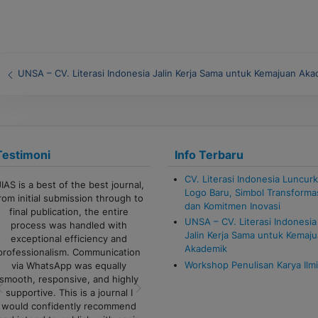
P
UNSA – CV. Literasi Indonesia Jalin Kerja Sama untuk Kemajuan Ak
o
s
t
Testimoni
Info Terbaru
n
CV. Literasi Indonesia Luncur
Terima kasih banyak untuk admin
a
Logo Baru, Simbol Transforma
CV Literasi Indonesia!
dan Komitmen Inovasi
Pelayanannya cepat, responsif,
v
UNSA – CV. Literasi Indonesia
dan sangat membantu sekali.
Jalin Kerja Sama untuk Kemaj
i
Proses komunikasi juga lancar,
Akademik
sangat ramah serta semua
g
Workshop Penulisan Karya Ilm
pertanyaan dijawab dengan jelas.
Sukses selalu untuk tim Literasi
a
Indonesia!
Previous
Next
t
Alfi Khoiriyyah - Lampung