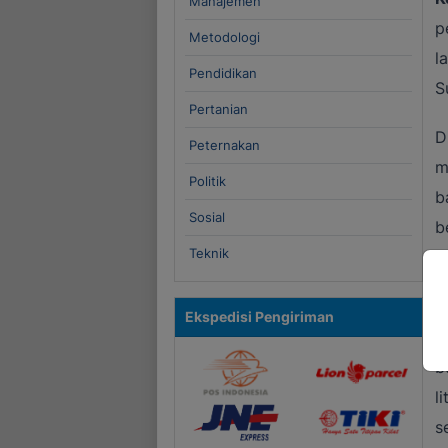
Manajemen
p
Metodologi
l
Pendidikan
S
Pertanian
D
Peternakan
m
Politik
b
Sosial
b
Teknik
I
L
Ekspedisi Pengiriman
y
b
l
s