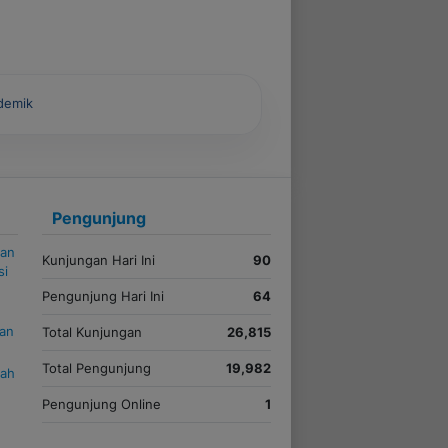
ademik
Pengunjung
kan
Kunjungan Hari Ini
90
si
Pengunjung Hari Ini
64
uan
Total Kunjungan
26,815
Total Pengunjung
19,982
iah
Pengunjung Online
1