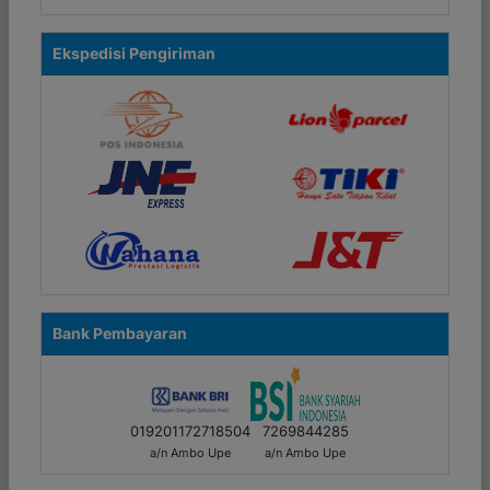
Ekspedisi Pengiriman
Bank Pembayaran
019201172718504
7269844285
a/n Ambo Upe
a/n Ambo Upe