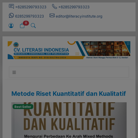
+6285299793323
+6285299793323
6285299793323
editor@literacyinstitute.org
0
Metode Riset Kuantitatif dan Kualitatif
Best Seller