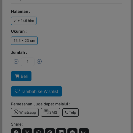
Halaman :
vi + 146 hlm
Ukuran :
15,5 x 23 cm
Jumlah :
Beli
Tambah ke Wishlist
Pemesanan Juga dapat melalui :
Telp
Whatsapp
SMS
Share: