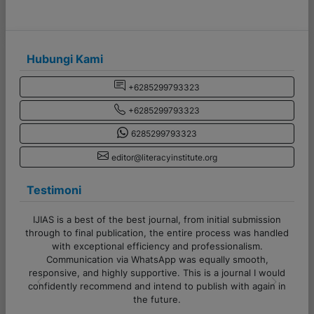
Hubungi Kami
+6285299793323
+6285299793323
6285299793323
editor@literacyinstitute.org
Testimoni
mission
Terima kasih banyak untuk admin CV Literasi Indonesia!
s handled
Pelayanannya cepat, responsif, dan sangat membantu
sm.
sekali. Proses komunikasi juga lancar, sangat ramah serta
oth,
semua pertanyaan dijawab dengan jelas. Sukses selalu
 I would
untuk tim Literasi Indonesia!
again in
Previous
Next
Alfi Khoiriyyah - Lampung