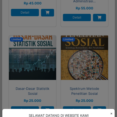
Administrasi…
Rp 45.000
Rp 55.000
Detail
Detail
Limited
Limited
Dasar-Dasar Statistik
Spektrum Metode
Sosial
Penelitian Sosial
Rp 25.000
Rp 25.000
Detail
Detail
×
SELAMAT DATANG DI WEBSITE KAMI