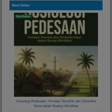
Best Seller
Best Seller
Previous
Next
 Dinamika
Metode Riset Kuantitatif dan Kualitatif