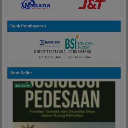
Bank Pembayaran
019201172718504
7269844285
a/n Ambo Upe
a/n Ambo Upe
Best Seller
Best Seller