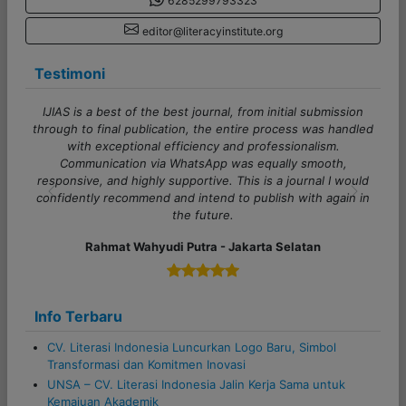
editor@literacyinstitute.org
Testimoni
Terima kasih banyak untuk admin CV Literasi Indonesia!
Pelayanannya cepat, responsif, dan sangat membantu
sekali. Proses komunikasi juga lancar, sangat ramah serta
semua pertanyaan dijawab dengan jelas. Sukses selalu
untuk tim Literasi Indonesia!
Previous
Next
Alfi Khoiriyyah - Lampung
Info Terbaru
CV. Literasi Indonesia Luncurkan Logo Baru, Simbol
Transformasi dan Komitmen Inovasi
UNSA – CV. Literasi Indonesia Jalin Kerja Sama untuk
Kemajuan Akademik
Workshop Penulisan Karya Ilmiah