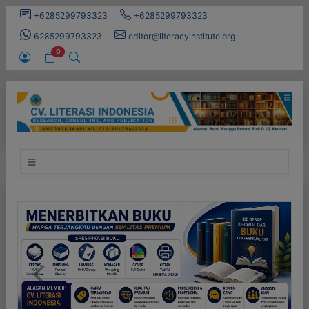
+6285299793323
+6285299793323
6285299793323
editor@literacyinstitute.org
0
Previous
Next