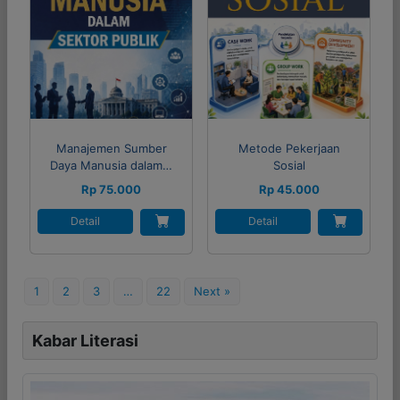
Manajemen Sumber
Metode Pekerjaan
Daya Manusia dalam…
Sosial
Rp 75.000
Rp 45.000
Detail
Detail
1
2
3
…
22
Next »
Kabar Literasi