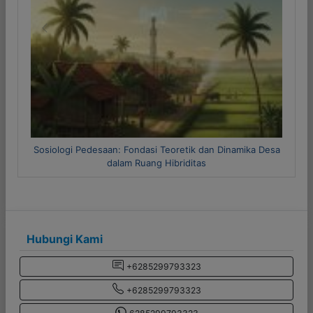
Previous
Next
Metode Riset Kuantitatif dan Kualitatif
Hubungi Kami
+6285299793323
+6285299793323
6285299793323