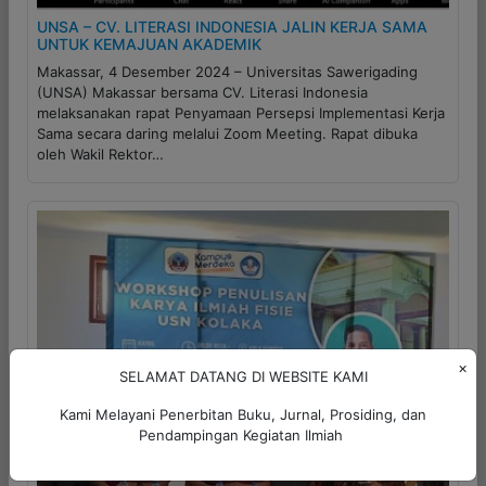
UNSA – CV. LITERASI INDONESIA JALIN KERJA SAMA
UNTUK KEMAJUAN AKADEMIK
Makassar, 4 Desember 2024 – Universitas Sawerigading
(UNSA) Makassar bersama CV. Literasi Indonesia
melaksanakan rapat Penyamaan Persepsi Implementasi Kerja
Sama secara daring melalui Zoom Meeting. Rapat dibuka
oleh Wakil Rektor…
×
SELAMAT DATANG DI WEBSITE KAMI
Kami Melayani Penerbitan Buku, Jurnal, Prosiding, dan
Pendampingan Kegiatan Ilmiah