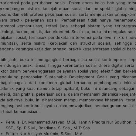
erorientasi pada perubahan sosial. Dalam enam belas bab yang ters
erkembangan historis kesejahteraan sosial dari perspektif global hi
losofis dan etik profesi pekerjaan sosial, serta menjelaskan prinsip-pr
alam praktik pelayanan sosial. Pembahasan tidak hanya menempatka
ntervensi kemanusiaan, tetapi juga sebagai sistem yang terintegrasi
ikologi, hukum, politik, dan ekonomi. Selain itu, buku ini mengulas se
ebijakan sosial, termasuk pendekatan intervensi pada level mikro (ind
omunitas), serta makro (kebijakan dan struktur sosial), sehing
ngenai kerangka kerja dan strategi praktik kesejahteraan sosial di ber
ebih jauh, buku ini mengangkat berbagai isu sosial kontemporer seper
rlindungan anak, lansia, hingga kerentanan sosial di era digital sert
ektor dalam penyelenggaraan pelayanan sosial yang efektif dan berkela
endukung pencapaian
Sustainable Development Goals
yang dicana
ebagai bagian dari komitmen global terhadap pembangunan inklus
kademik yang kuat namun tetap aplikatif, buku ini dirancang sebagai
neliti, dan praktisi pekerjaan sosial dalam memahami dinamika kesejahte
ada akhirnya, buku ini diharapkan mampu memperkaya khazanah literatur
enginspirasi kontribusi nyata dalam mewujudkan pembangunan sosial y
artabat kemanusiaan.
Penulis: Dr. Muhammad Arsyad, M.Si, Hannin Pradita Nur Soulthoni, S
SST., Sp. P.S.M., Rosdiana, S. Sos., M.Tr.Sos.
Editor: Nur Azisyah Mukmin, S.Sos., M.A.