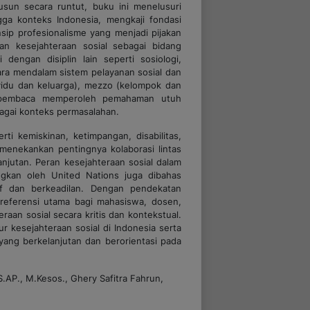
usun secara runtut, buku ini menelusuri
ngga konteks Indonesia, mengkaji fondasi
insip profesionalisme yang menjadi pijakan
n kesejahteraan sosial sebagai bidang
 dengan disiplin lain seperti sosiologi,
cara mendalam sistem pelayanan sosial dan
ividu dan keluarga), mezzo (kelompok dan
ga pembaca memperoleh pemahaman utuh
bagai konteks permasalahan.
ti kemiskinan, ketimpangan, disabilitas,
a menekankan pentingnya kolaborasi lintas
njutan. Peran kesejahteraan sosial dalam
ngkan oleh
United Nations
juga dibahas
if dan berkeadilan. Dengan pendekatan
 referensi utama bagi mahasiswa, dosen,
raan sosial secara kritis dan kontekstual.
 kesejahteraan sosial di Indonesia serta
ang berkelanjutan dan berorientasi pada
.AP., M.Kesos., Ghery Safitra Fahrun,