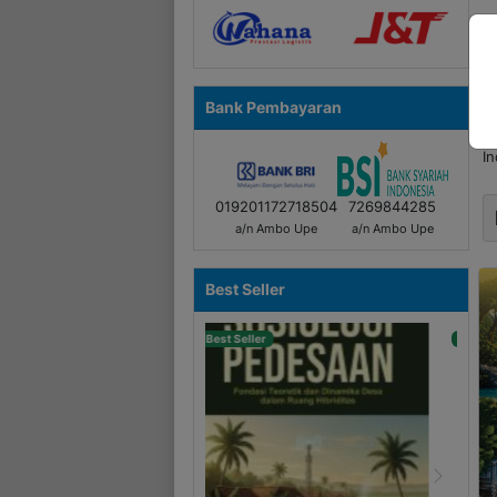
Bank Pembayaran
Si
Ar
In
019201172718504
7269844285
a/n Ambo Upe
a/n Ambo Upe
Best Seller
Best Seller
Previous
Next