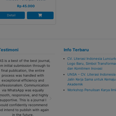
Rp 45.000
Detail
Testimoni
Info Terbaru
CV. Literasi Indonesia Luncur
Terima kasih banyak untuk admin
Logo Baru, Simbol Transforma
CV Literasi Indonesia!
dan Komitmen Inovasi
Pelayanannya cepat, responsif,
UNSA – CV. Literasi Indonesia
dan sangat membantu sekali.
Jalin Kerja Sama untuk Kemaj
Proses komunikasi juga lancar,
Akademik
sangat ramah serta semua
Workshop Penulisan Karya Ilm
ertanyaan dijawab dengan jelas.
Previous
Next
Sukses selalu untuk tim Literasi
Indonesia!
Alfi Khoiriyyah - Lampung