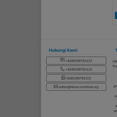
Hubungi Kami
+6285299793323
+6285299793323
6285299793323
editor@literacyinstitute.org
p