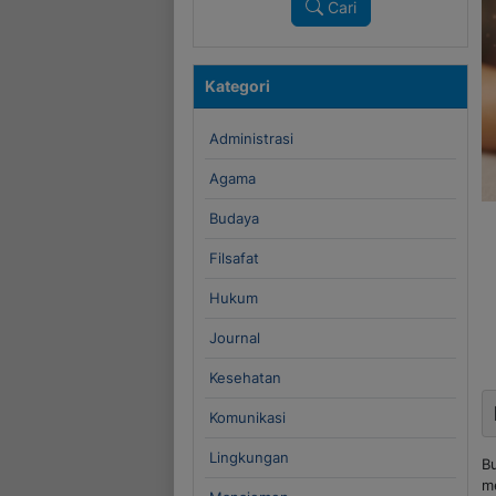
Cari
Kategori
Administrasi
Agama
Budaya
Filsafat
Hukum
Journal
Kesehatan
Komunikasi
Lingkungan
B
me