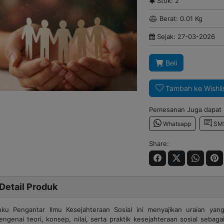
Stok: 2
Berat: 0.01 Kg
Sejak: 27-03-2026
Beli
Tambah ke Wishli
Pemesanan Juga dapat m
Whatsapp
SM
Share:
Detail Produk
uku Pengantar Ilmu Kesejahteraan Sosial ini menyajikan uraian yang 
ngenai teori, konsep, nilai, serta praktik kesejahteraan sosial sebaga