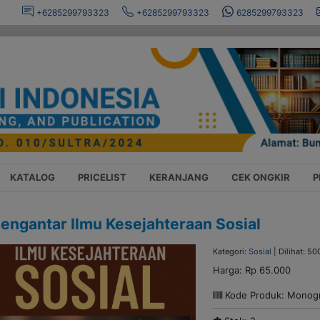
+6285299793323
+6285299793323
6285299793323
KATALOG
PRICELIST
KERANJANG
CEK ONGKIR
P
engantar Ilmu Kesejahteraan Sosial
Kategori:
Sosial
| Dilihat: 50
Harga:
Rp 65.000
Kode Produk: Monog