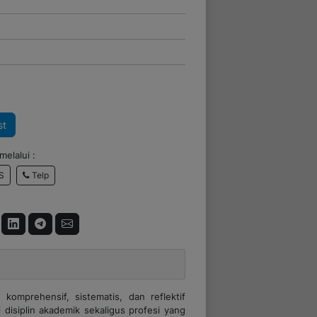
st
elalui :
Telp
S
komprehensif, sistematis, dan reflektif
i disiplin akademik sekaligus profesi yang