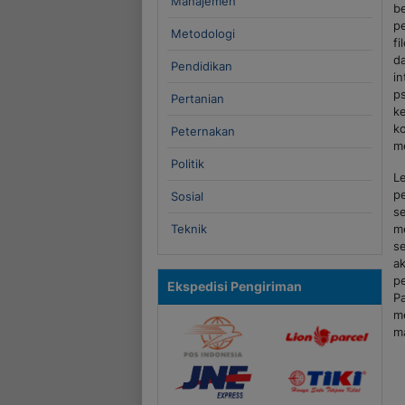
Manajemen
b
p
Metodologi
fi
d
Pendidikan
i
ps
Pertanian
k
k
Peternakan
me
Politik
L
pe
Sosial
s
Teknik
m
s
a
pe
Ekspedisi Pengiriman
P
m
m