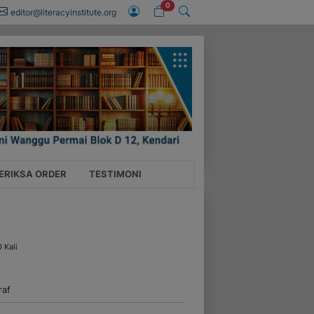
0
editor@literacyinstitute.org
ERIKSA ORDER
TESTIMONI
0 Kali
raf