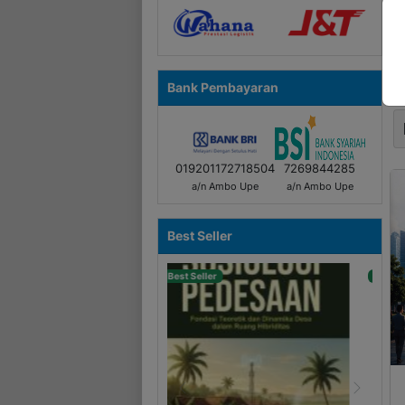
Si
Al
In
Bank Pembayaran
019201172718504
7269844285
a/n Ambo Upe
a/n Ambo Upe
Best Seller
Best Seller
Previous
Next