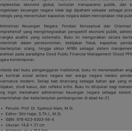
ompleksitas ekonomi global, tuntutan transparansi publik, dan 
engelolaan keuangan negara tidak lagi dipahami sekadar sebagai pro
rategis yang menentukan kapasitas negara dalam menciptakan nilai publ
dministrasi Keuangan Negara: Fondasi Konseptual dan Orientas
omprehensif yang mengintegrasikan perspektif ekonomi publik, adminis
erangka analitis yang sistematis. Buku ini menguraikan secara bert
emerintah dalam perekonomian, kebijakan fiskal, kapasitas pend
eberlanjutan utang, hingga siklus APBN sebagai sistem manajeme
iarahkan pada paradigma
Good Public Financial Management
(Good PFM)
egara kontemporer.
erbeda dari buku penganggaran tradisional, buku ini menempatkan ang
an kontrak sosial antara negara dan warga negara melalui pend
overnance modern. Setiap bab dirancang sebagai bahan ajar yang me
bijakan, studi kasus, dan refleksi kritis. Buku ini ditujukan bagi mahas
ang ingin memahami administrasi keuangan negara sebagai sistem
emerintahan dan keberlanjutan pembangunan di abad ke-21.
Penulis: Prof. Dr. Syamsul Alam, M.Si.
Editor: Sitti Hajar, S.Th.I., M.Si.
ISBN: 978-623-8303-56-4
Ukuran: 14,8 x 21 cm
Halaman: xiv + 154 hlm