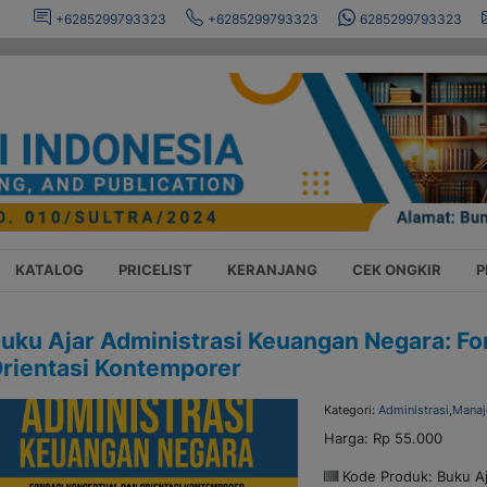
+6285299793323
+6285299793323
6285299793323
KATALOG
PRICELIST
KERANJANG
CEK ONGKIR
P
uku Ajar Administrasi Keuangan Negara: Fo
rientasi Kontemporer
Kategori:
Administrasi
,
Mana
Harga:
Rp 55.000
Kode Produk: Buku Aj