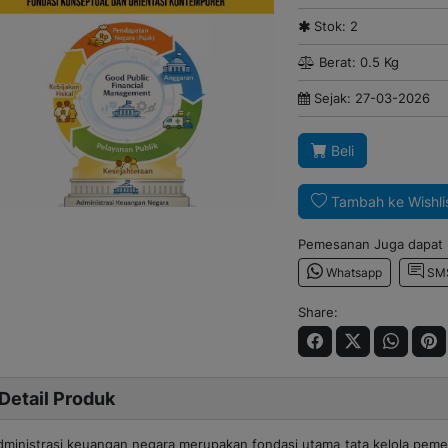
Stok: 2
Berat: 0.5 Kg
Sejak: 27-03-2026
Beli
Tambah ke Wishli
Pemesanan Juga dapat m
Whatsapp
SM
Share:
Detail Produk
dministrasi keuangan negara merupakan fondasi utama tata kelola pem