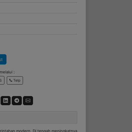
st
elalui :
Telp
S
erintahan modern. Di tengah meningkatnya