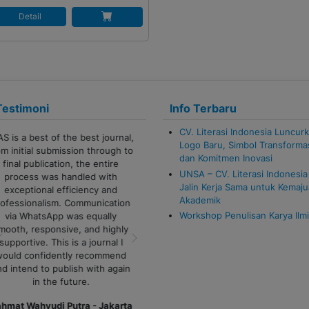
Detail
Testimoni
Info Terbaru
CV. Literasi Indonesia Luncur
Terima kasih banyak untuk admin
Logo Baru, Simbol Transforma
CV Literasi Indonesia!
dan Komitmen Inovasi
Pelayanannya cepat, responsif,
UNSA – CV. Literasi Indonesia
dan sangat membantu sekali.
Jalin Kerja Sama untuk Kemaj
Proses komunikasi juga lancar,
Akademik
sangat ramah serta semua
Workshop Penulisan Karya Ilm
ertanyaan dijawab dengan jelas.
Previous
Next
Sukses selalu untuk tim Literasi
Indonesia!
Alfi Khoiriyyah - Lampung