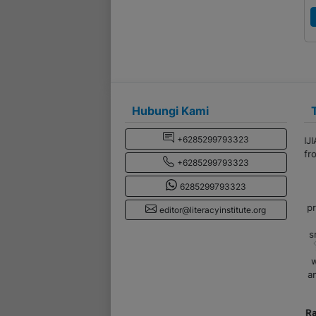
Hubungi Kami
+6285299793323
+6285299793323
6285299793323
editor@literacyinstitute.org
p