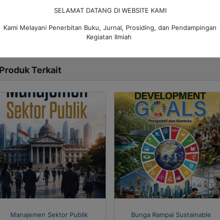
Cetakan Pertama: 26 Maret 2026
SELAMAT DATANG DI WEBSITE KAMI
tasi:
Kami Melayani Penerbitan Buku, Jurnal, Prosiding, dan Pendampingan
am, S. (2026).
Buku Ajar Administrasi Keuangan Negara: Fondasi Konsep
Kegiatan Ilmiah
donesia.
Produk Terkait
Manajemen Sektor Publik
Bunga Rampai Sustainable