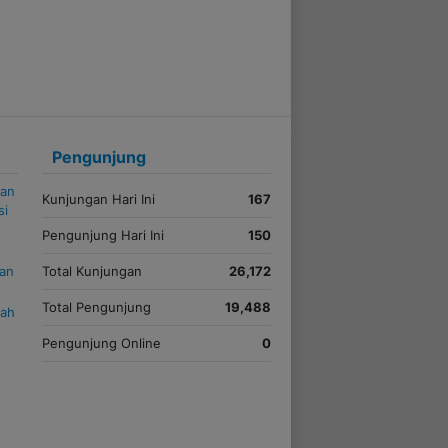
Pengunjung
kan
Kunjungan Hari Ini
167
si
Pengunjung Hari Ini
150
uan
Total Kunjungan
26,172
Total Pengunjung
19,488
iah
Pengunjung Online
0