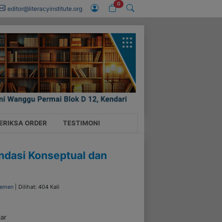
0
editor@literacyinstitute.org
ERIKSA ORDER
TESTIMONI
ndasi Konseptual dan
jemen
| Dilihat: 404 Kali
ar