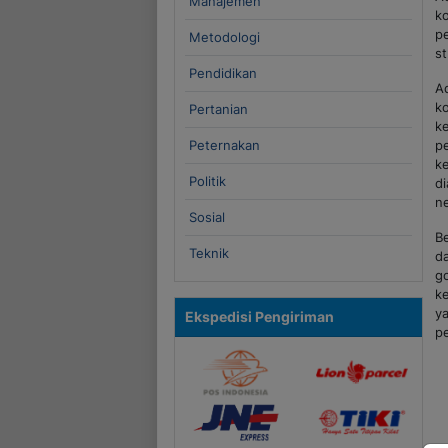
Manajemen
k
p
Metodologi
st
Pendidikan
A
k
Pertanian
k
Peternakan
p
k
Politik
d
n
Sosial
B
Teknik
d
g
ke
y
Ekspedisi Pengiriman
p