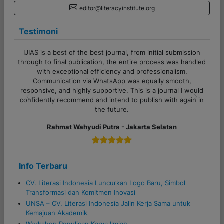
editor@literacyinstitute.org
Testimoni
m initial submission
Terima kasih banyak untuk admin CV Literasi I
e process was handled
Pelayanannya cepat, responsif, dan sangat 
rofessionalism.
sekali. Proses komunikasi juga lancar, sangat r
equally smooth,
semua pertanyaan dijawab dengan jelas. Suks
is a journal I would
untuk tim Literasi Indonesia!
blish with again in
Previous
Next
Alfi Khoiriyyah - Lampung
rta Selatan
Info Terbaru
CV. Literasi Indonesia Luncurkan Logo Baru, Simbol
Transformasi dan Komitmen Inovasi
UNSA – CV. Literasi Indonesia Jalin Kerja Sama untuk
Kemajuan Akademik