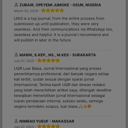
ZUBAIR, OPEYEMI JUMOKE - OSUN, NIGERIA
March 03, 2026 -
IJIAS is a top journal, from the entire process from
submission up until publication, they were very
seamless. And their communications via WhatsApp too,
seamless and helpful. It is a journal I recommend and
will publish in later in the future
MARNI, S.KEP., NS., M.KES - SURAKARTA
July 07, 2025 -
IJQR Luar Biasa, Jurnal Internasional yang proses
penerbitannya profesional, dari banyak negara setiap
kali terbit, sudah sesuai dengan syarat jurnal
internasional, Terima kasih IJQR dan dewan redaksi
yang telah menerbitkan artikel saya, ditengah deadline
kewajiban menerbitkan jurnal internasional sebagai
luaran pendanaan internal, sukses selalu, semoga
segera terindeks scopus, luar biasa
NIMRAH YUSUF - MAKASSAR
July 07, 2025 -