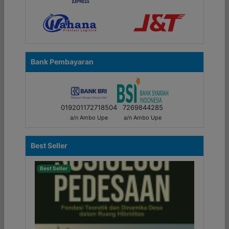
Bank Pembayaran
019201172718504
7269844285
a/n Ambo Upe
a/n Ambo Upe
Best Seller
Best Seller