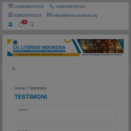
+6285299793323
+6285299793323
6285299793323
editor@literacyinstitute.org
0
Home
/
Testimoni
TESTIMONI
Nama*
Email*