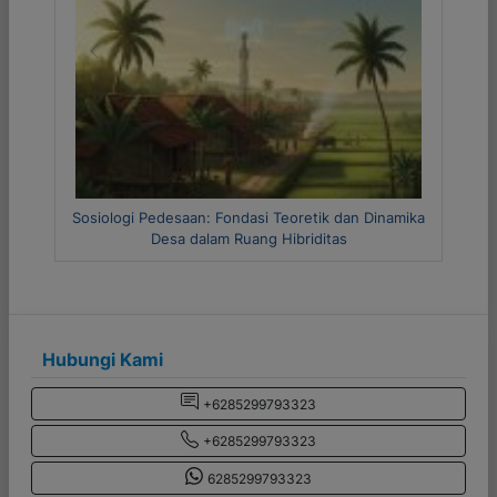
Previous
Next
i Teoretik dan Dinamika
Metode Riset Kuantitatif dan Kualitatif
g Hibriditas
Hubungi Kami
+6285299793323
+6285299793323
6285299793323