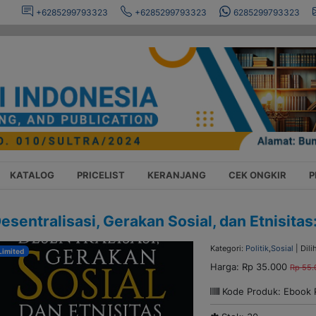
+6285299793323
+6285299793323
6285299793323
KATALOG
PRICELIST
KERANJANG
CEK ONGKIR
P
esentralisasi, Gerakan Sosial, dan Etnisitas
Kategori:
Politik
,
Sosial
| Dili
Limited
Harga:
Rp 35.000
Rp 55.
Kode Produk: Ebook