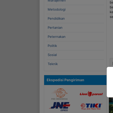
Manajemen
b
b
Metodologi
k
s
Pendidikan
Pertanian
Peternakan
Politik
Sosial
Teknik
Ekspedisi Pengiriman