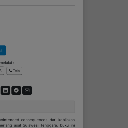
st
elalui :
Telp
S
nintended consequences dari kebijakan
erlang asal Sulawesi Tenggara, buku ini