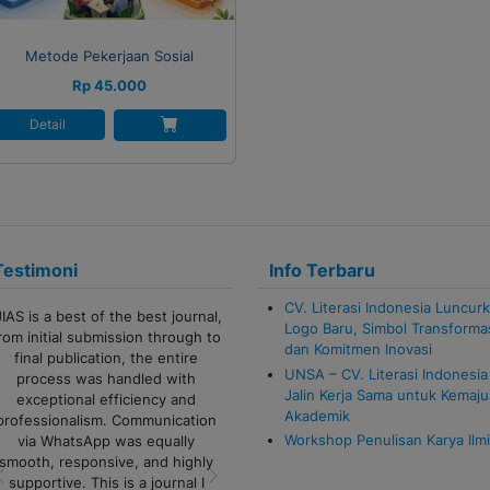
Metode Pekerjaan Sosial
Rp 45.000
Detail
Testimoni
Info Terbaru
CV. Literasi Indonesia Luncur
rnal,
Terima kasih banyak untuk admin
Logo Baru, Simbol Transforma
gh to
CV Literasi Indonesia!
dan Komitmen Inovasi
e
Pelayanannya cepat, responsif,
UNSA – CV. Literasi Indonesia
h
dan sangat membantu sekali.
Jalin Kerja Sama untuk Kemaj
d
Proses komunikasi juga lancar,
Akademik
tion
sangat ramah serta semua
Workshop Penulisan Karya Ilm
y
pertanyaan dijawab dengan jelas.
hly
Sukses selalu untuk tim Literasi
 I
Indonesia!
Previous
Next