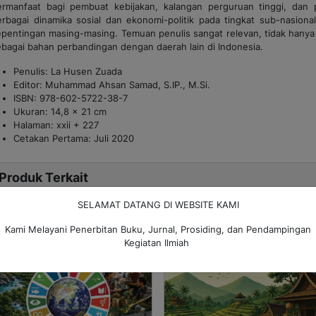
ermanfaat bagi pembuat kebijakan, kalangan perguruan tinggi, dan
erbagai dinamika sosial dan ekonomi-politik pada tingkat sub-nasion
epentingan masing-masing. Temuan penulis sangat relevan, tidak hanya 
ebagai bahan perbandingan dengan daerah lain di Indonesia.
Penulis: La Husen Zuada
Editor: Muhammad Ahsan Samad, S.IP., M.Si.
ISBN: 978-602-5722-38-7
Ukuran: 14,8 x 21 cm
Halaman: xxii + 227
Cetakan Pertama: Juli 2020
Produk Terkait
SELAMAT DATANG DI WEBSITE KAMI
Kami Melayani Penerbitan Buku, Jurnal, Prosiding, dan Pendampingan
Kegiatan Ilmiah