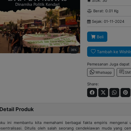
Stok: 30
Berat: 0.01 Kg
Sejak: 01-11-2024
Beli
36%
Tambah ke Wishli
Pemesanan Juga dapat m
Whatsapp
SM
Share:
Detail Produk
uku ini membantu kita memahami berbagai fakta empiris mengenai u
esentralisasi. Ditulis oleh salah seorang cendekiawan muda yang cem