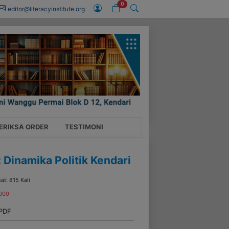
0
editor@literacyinstitute.org
ERIKSA ORDER
TESTIMONI
: Dinamika Politik Kendari
hat: 815 Kali
000
 PDF