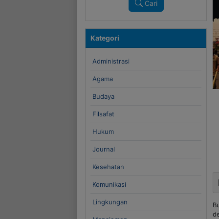
Cari
Kategori
Administrasi
Agama
Budaya
Filsafat
Hukum
Journal
Kesehatan
Komunikasi
Lingkungan
B
d