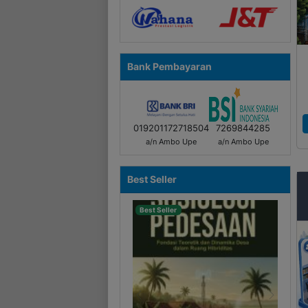
Bank Pembayaran
019201172718504
7269844285
a/n Ambo Upe
a/n Ambo Upe
Best Seller
Best Seller
Best Seller
Previous
Next