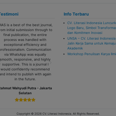
Testimoni
Info Terbaru
CV. Literasi Indonesia Luncur
IAS is a best of the best journal,
Terima kasih banyak untuk admin
Logo Baru, Simbol Transforma
om initial submission through to
CV Literasi Indonesia!
dan Komitmen Inovasi
final publication, the entire
Pelayanannya cepat, responsif,
UNSA – CV. Literasi Indonesia
process was handled with
dan sangat membantu sekali.
Jalin Kerja Sama untuk Kemaj
exceptional efficiency and
Proses komunikasi juga lancar,
Akademik
rofessionalism. Communication
sangat ramah serta semua
Workshop Penulisan Karya Ilm
via WhatsApp was equally
pertanyaan dijawab dengan jelas.
smooth, responsive, and highly
Sukses selalu untuk tim Literasi
supportive. This is a journal I
Indonesia!
Previous
Next
would confidently recommend
Alfi Khoiriyyah - Lampung
nd intend to publish with again
in the future.
ahmat Wahyudi Putra - Jakarta
Selatan
Copyright © 2026 CV. Literasi Indonesia. All Rights Reserved.