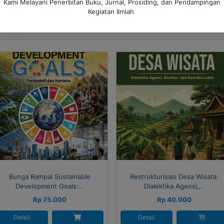
e depan.
Kami Melayani Penerbitan Buku, Jurnal, Prosiding, dan Pendampingan
Kegiatan Ilmiah
Produk Terkait
 Seller
Bunga Rampai Sustainable
Restrukturisasi Desa Wisata:
Development Goals:…
Dialektika Agensi,…
Rp 75.000
Rp 40.000
Detail
Detail