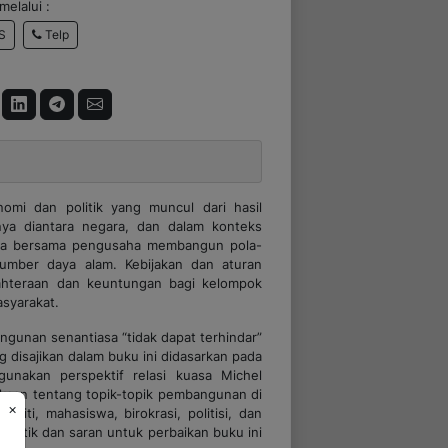
elalui :
Telp
S
nomi dan politik yang muncul dari hasil
nya diantara negara, dan dalam konteks
guasa bersama pengusaha membangun pola-
sumber daya alam. Kebijakan dan aturan
ahteraan dan keuntungan bagi kelompok
syarakat.
gunan senantiasa “tidak dapat terhindar”
ng disajikan dalam buku ini didasarkan pada
unakan perspektif relasi kuasa Michel
kaan tentang topik-topik pembangunan di
×
eliti, mahasiswa, birokrasi, politisi, dan
kritik dan saran untuk perbaikan buku ini