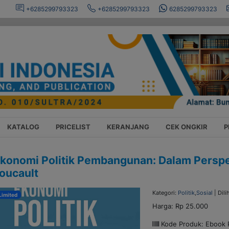
+6285299793323
+6285299793323
6285299793323
KATALOG
PRICELIST
KERANJANG
CEK ONGKIR
P
konomi Politik Pembangunan: Dalam Perspek
oucault
Kategori:
Politik
,
Sosial
| Dili
Limited
Harga:
Rp 25.000
Kode Produk: Ebook