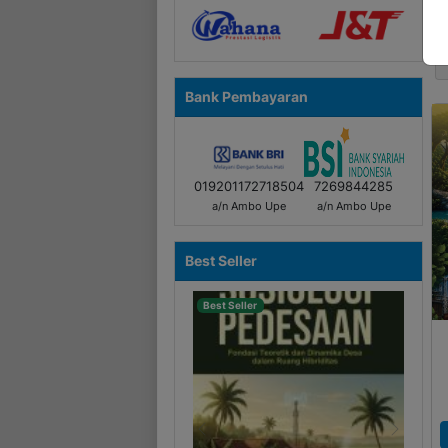
k
Bank Pembayaran
019201172718504
7269844285
a/n Ambo Upe
a/n Ambo Upe
Best Seller
Best Seller
Best
Previous
Next