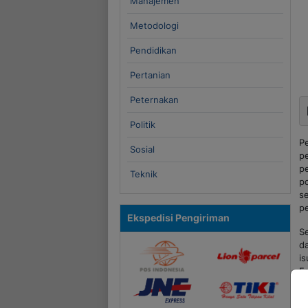
Manajemen
Metodologi
Pendidikan
Pertanian
Peternakan
Politik
P
Sosial
p
p
Teknik
p
s
p
Ekspedisi Pengiriman
S
da
i
F
ta
p