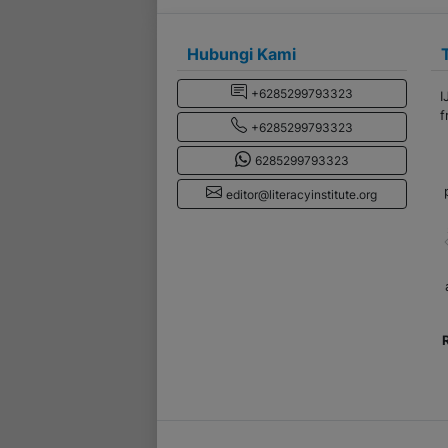
Hubungi Kami
+6285299793323
IJ
fr
+6285299793323
6285299793323
p
editor@literacyinstitute.org
a
R