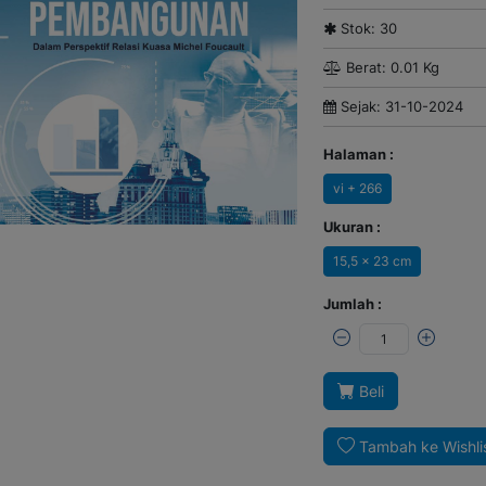
Stok: 30
Berat: 0.01 Kg
Sejak: 31-10-2024
Halaman :
vi + 266
Ukuran :
15,5 x 23 cm
Jumlah :
Beli
Tambah ke Wishli