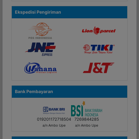
Ekspedisi Pengiriman
Bank Pembayaran
019201172718504
7269844285
a/n Ambo Upe
a/n Ambo Upe