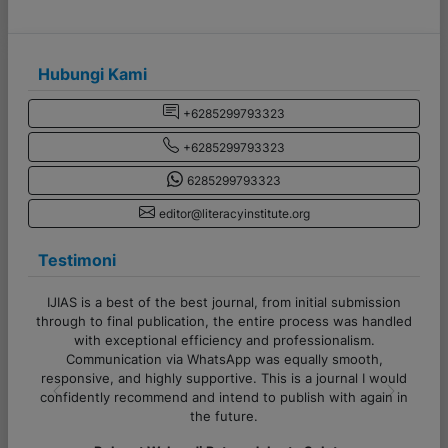
Hubungi Kami
+6285299793323
+6285299793323
6285299793323
editor@literacyinstitute.org
Testimoni
ubmission
Terima kasih banyak untuk admin CV Literasi Indonesia!
as handled
Pelayanannya cepat, responsif, dan sangat membantu
ism.
sekali. Proses komunikasi juga lancar, sangat ramah serta
ooth,
semua pertanyaan dijawab dengan jelas. Sukses selalu
l I would
untuk tim Literasi Indonesia!
 again in
Previous
Next
Alfi Khoiriyyah - Lampung