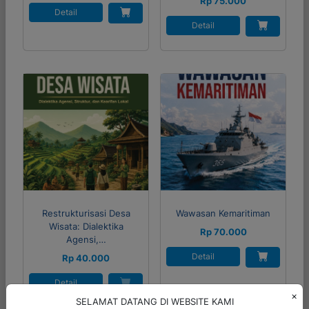
Rp 75.000
Detail
Detail
Restrukturisasi Desa
Wawasan Kemaritiman
Wisata: Dialektika
Rp 70.000
Agensi,…
Detail
Rp 40.000
Detail
×
SELAMAT DATANG DI WEBSITE KAMI