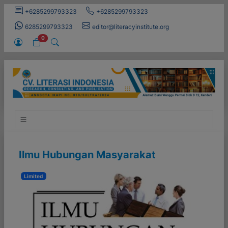
+6285299793323
+6285299793323
6285299793323
editor@literacyinstitute.org
0
Ilmu Hubungan Masyarakat
Limited