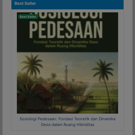
Best Seller
Best Seller
Previous
Next
an Dinamika
Metode Riset Kuantitatif dan Kualitatif