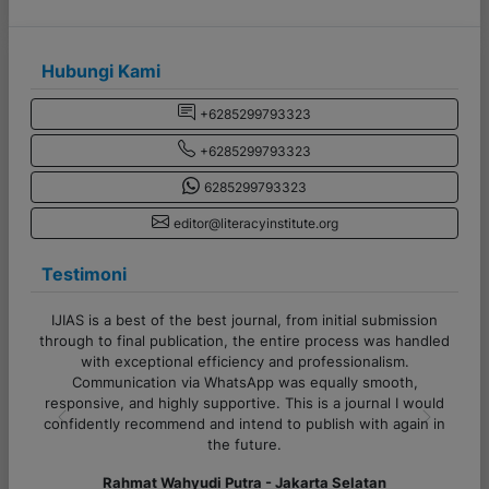
Hubungi Kami
+6285299793323
+6285299793323
6285299793323
editor@literacyinstitute.org
Testimoni
mission
Terima kasih banyak untuk admin CV Literasi Indonesia!
s handled
Pelayanannya cepat, responsif, dan sangat membantu
sm.
sekali. Proses komunikasi juga lancar, sangat ramah serta
oth,
semua pertanyaan dijawab dengan jelas. Sukses selalu
 I would
untuk tim Literasi Indonesia!
again in
Previous
Next
Alfi Khoiriyyah - Lampung