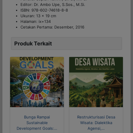
Editor: Dr. Ambo Upe, S.Sos., M.Si.
ISBN: 978-602-74618-8-8
Ukuran: 13 x 19 cm
Halaman: ix+134
Cetakan Pertama: Desember, 2016
Produk Terkait
Bunga Rampai
Restrukturisasi Desa
Sustainable
Wisata: Dialektika
Development Goals:…
Agensi,…