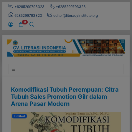
+6285299793323
+6285299793323
6285299793323
editor@literacyinstitute.org
0
Komodifikasi Tubuh Perempuan: Citra
Tubuh Sales Promotion Gilr dalam
Arena Pasar Modern
Limited