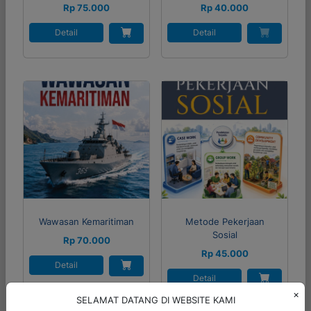
Rp 75.000
Rp 40.000
Detail
Detail
Wawasan Kemaritiman
Metode Pekerjaan
Sosial
Rp 70.000
Rp 45.000
Detail
Detail
×
SELAMAT DATANG DI WEBSITE KAMI