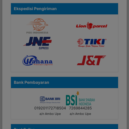
Ekspedisi Pengiriman
Bank Pembayaran
019201172718504
7269844285
a/n Ambo Upe
a/n Ambo Upe