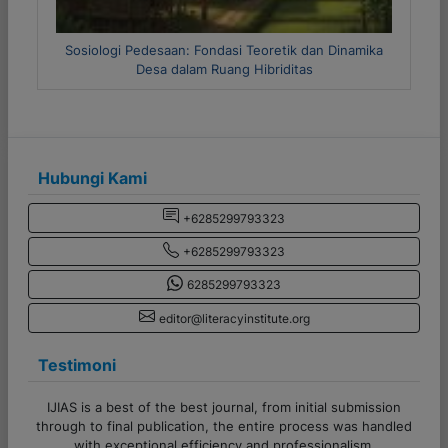
inamika
Metode Riset Kuantitatif dan Kualitatif
Hubungi Kami
+6285299793323
+6285299793323
6285299793323
editor@literacyinstitute.org
Testimoni
ssion
Terima kasih banyak untuk admin CV Literasi Indonesia!
andled
Pelayanannya cepat, responsif, dan sangat membantu
sekali. Proses komunikasi juga lancar, sangat ramah serta