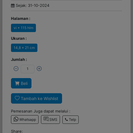
Sejak: 31-10-2024
Halaman :
vi + 115 hlm
Ukuran :
14,8 x 21 cm
Jumlah :
Beli
Tambah ke Wishlist
Pemesanan Juga dapat melalui :
Telp
Whatsapp
SMS
Share: