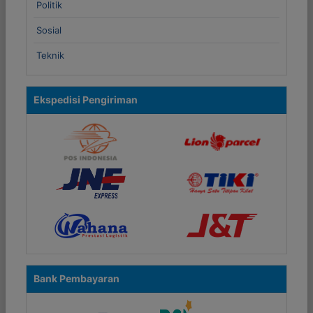
Politik
Sosial
Teknik
Ekspedisi Pengiriman
Bank Pembayaran