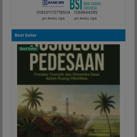
019201172718504
7269844285
a/n Ambo Upe
a/n Ambo Upe
Best Seller
Best Seller
Previous
Next