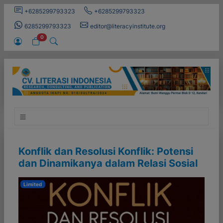
+6285299793323
+6285299793323
6285299793323
editor@literacyinstitute.org
0
Konflik dan Resolusi Konflik: Potensi
dan Dinamikanya dalam Relasi Sosial
Limited