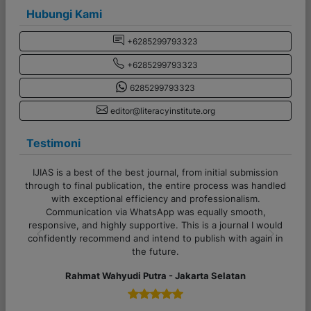
Hubungi Kami
+6285299793323
+6285299793323
6285299793323
editor@literacyinstitute.org
Testimoni
from initial submission
Terima kasih banyak untuk admin CV Literas
ire process was handled
Pelayanannya cepat, responsif, dan sang
 professionalism.
sekali. Proses komunikasi juga lancar, sanga
s equally smooth,
semua pertanyaan dijawab dengan jelas. Su
is is a journal I would
untuk tim Literasi Indonesia!
 publish with again in
Previous
Next
Alfi Khoiriyyah - Lampung
karta Selatan