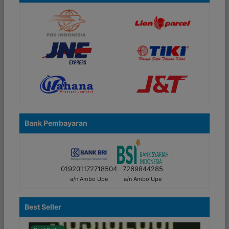
Bank Pembayaran
019201172718504
7269844285
a/n Ambo Upe
a/n Ambo Upe
Best Seller