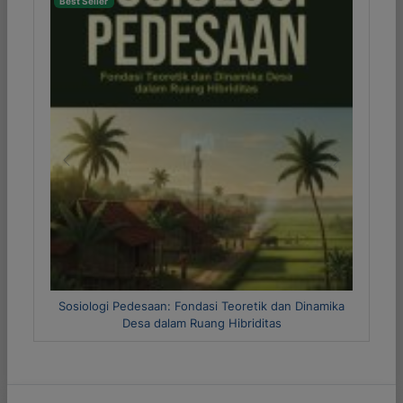
Best Seller
Previous
Next
 Teoretik dan Dinamika
Metode Riset Kuantitatif dan Kualitati
 Hibriditas