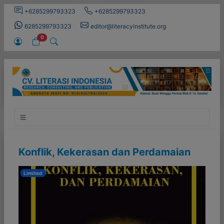
+6285299793323
+6285299793323
6285299793323
editor@literacyinstitute.org
0
Konflik, Kekerasan dan Perdamaian
Limited