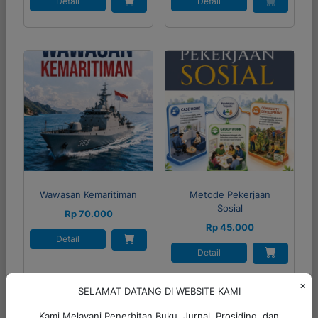
Detail
Detail
Wawasan Kemaritiman
Metode Pekerjaan
Sosial
Rp 70.000
Rp 45.000
Detail
Detail
×
SELAMAT DATANG DI WEBSITE KAMI
Cari Produk
Kami Melayani Penerbitan Buku, Jurnal, Prosiding, dan