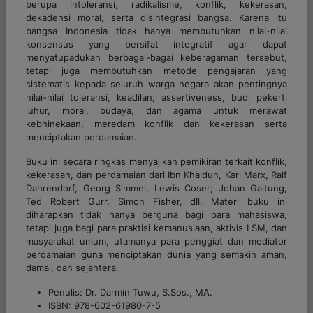
berupa intoleransi, radikalisme, konflik, kekerasan,
dekadensi moral, serta disintegrasi bangsa. Karena itu
bangsa Indonesia tidak hanya membutuhkan nilai-nilai
konsensus yang bersifat integratif agar dapat
menyatupadukan berbagai-bagai keberagaman tersebut,
tetapi juga membutuhkan metode pengajaran yang
sistematis kepada seluruh warga negara akan pentingnya
nilai-nilai toleransi, keadilan, assertiveness, budi pekerti
luhur, moral, budaya, dan agama untuk merawat
kebhinekaan, meredam konflik dan kekerasan serta
menciptakan perdamaian.
Buku ini secara ringkas menyajikan pemikiran terkait konflik,
kekerasan, dan perdamaian dari Ibn Khaldun, Karl Marx, Ralf
Dahrendorf, Georg Simmel, Lewis Coser; Johan Galtung,
Ted Robert Gurr, Simon Fisher, dll. Materi buku ini
diharapkan tidak hanya berguna bagi para mahasiswa,
tetapi juga bagi para praktisi kemanusiaan, aktivis LSM, dan
masyarakat umum, utamanya para penggiat dan mediator
perdamaian guna menciptakan dunia yang semakin aman,
damai, dan sejahtera.
Penulis: Dr. Darmin Tuwu, S.Sos., MA.
ISBN: 978-602-61980-7-5