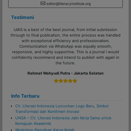
editor@literacyinstitute.org
Testimoni
nitial submission
Terima kasih banyak untuk admin CV Literasi Ind
rocess was handled
Pelayanannya cepat, responsif, dan sangat me
essionalism.
sekali. Proses komunikasi juga lancar, sangat ram
ally smooth,
semua pertanyaan dijawab dengan jelas. Sukses 
 a journal I would
untuk tim Literasi Indonesia!
ish with again in
Previous
Next
Alfi Khoiriyyah - Lampung
 Selatan
Info Terbaru
CV. Literasi Indonesia Luncurkan Logo Baru, Simbol
Transformasi dan Komitmen Inovasi
UNSA – CV. Literasi Indonesia Jalin Kerja Sama untuk
Kemajuan Akademik
Workshop Penulisan Karya Ilmiah