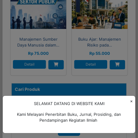
Manajemen Sumber
Buku Ajar: Manajemen
Daya Manusia dalam…
Risiko pada…
Rp 75.000
Rp 55.000
Detail
Detail
Cari Produk
×
SELAMAT DATANG DI WEBSITE KAMI
Kami Melayani Penerbitan Buku, Jurnal, Prosiding, dan
Pendampingan Kegiatan Ilmiah
Cari