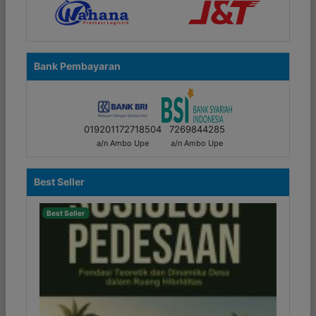
Bank Pembayaran
019201172718504
7269844285
a/n Ambo Upe
a/n Ambo Upe
Best Seller
Best Seller