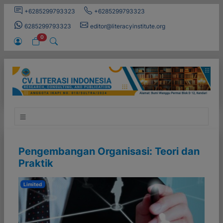
+6285299793323
+6285299793323
6285299793323
editor@literacyinstitute.org
0
Pengembangan Organisasi: Teori dan
Praktik
Limited