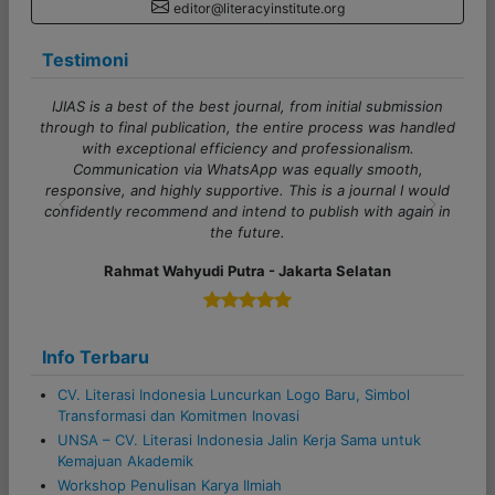
editor@literacyinstitute.org
Testimoni
st journal, from initial submission
Terima kasih banyak untuk admin
ion, the entire process was handled
Pelayanannya cepat, responsif
ficiency and professionalism.
sekali. Proses komunikasi juga l
WhatsApp was equally smooth,
semua pertanyaan dijawab denga
pportive. This is a journal I would
untuk tim Literasi 
d intend to publish with again in
Previous
Next
Alfi Khoiriyyah 
the future.
 Putra - Jakarta Selatan
Info Terbaru
CV. Literasi Indonesia Luncurkan Logo Baru, Simbol
Transformasi dan Komitmen Inovasi
UNSA – CV. Literasi Indonesia Jalin Kerja Sama untuk
Kemajuan Akademik
Workshop Penulisan Karya Ilmiah