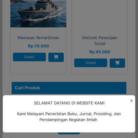
Wawasan Kemaritiman
Metode Pekerjaan
Sosial
Rp 70.000
Rp 45.000
Detail
Detail
Cari Produk
×
SELAMAT DATANG DI WEBSITE KAMI
Kami Melayani Penerbitan Buku, Jurnal, Prosiding, dan
Pendampingan Kegiatan Ilmiah
Cari