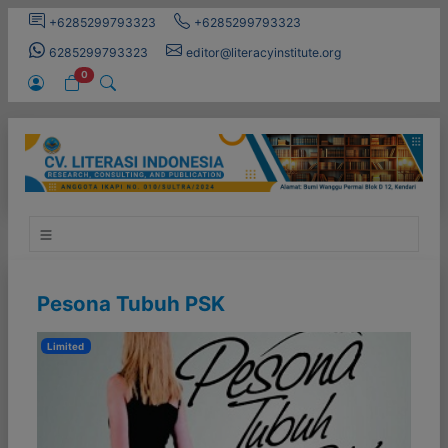
+6285299793323
+6285299793323
6285299793323
editor@literacyinstitute.org
0
Pesona Tubuh PSK
Limited