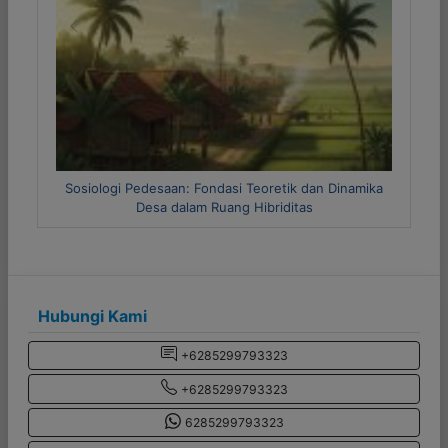
Previous
Next
n: Fondasi Teoretik dan Dinamika
Metode Riset Kuantitatif da
alam Ruang Hibriditas
Hubungi Kami
+6285299793323
+6285299793323
6285299793323