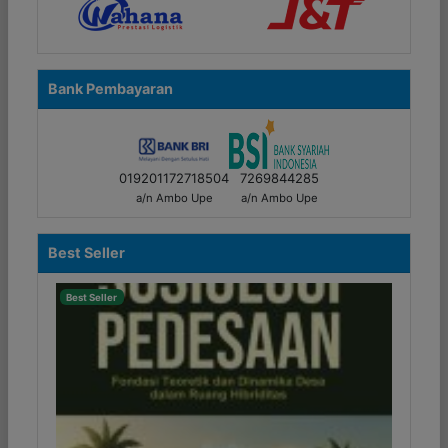
Bank Pembayaran
019201172718504
7269844285
a/n Ambo Upe
a/n Ambo Upe
Best Seller
Best Seller