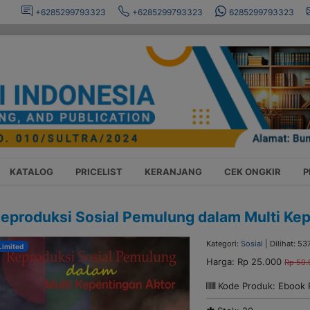
+6285299793323
+6285299793323
6285299793323
KATALOG
PRICELIST
KERANJANG
CEK ONGKIR
P
eproduksi Sosial Pemulung dalam Multi Ke
Kategori:
Sosial
| Dilihat: 53
Limited
Harga:
Rp 25.000
Rp 50.
Kode Produk: Ebook