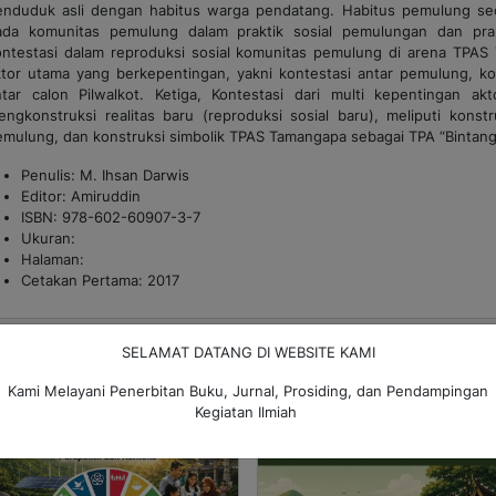
enduduk asli dengan habitus warga pendatang. Habitus pemulung sec
ada komunitas pemulung dalam praktik sosial pemulungan dan pra
ontestasi dalam reproduksi sosial komunitas pemulung di arena TPAS 
ktor utama yang berkepentingan, yakni kontestasi antar pemulung, ko
ntar calon Pilwalkot. Ketiga, Kontestasi dari multi kepentingan 
engkonstruksi realitas baru (reproduksi sosial baru), meliputi konst
emulung, dan konstruksi simbolik TPAS Tamangapa sebagai TPA “Bintang
Penulis: M. Ihsan Darwis
Editor: Amiruddin
ISBN: 978-602-60907-3-7
Ukuran:
Halaman:
Cetakan Pertama: 2017
Produk Terkait
SELAMAT DATANG DI WEBSITE KAMI
Kami Melayani Penerbitan Buku, Jurnal, Prosiding, dan Pendampingan
Kegiatan Ilmiah