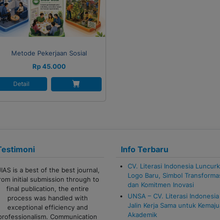
Metode Pekerjaan Sosial
Rp 45.000
Detail
Testimoni
Info Terbaru
CV. Literasi Indonesia Luncur
nal,
Terima kasih banyak untuk admin
Logo Baru, Simbol Transforma
 to
CV Literasi Indonesia!
dan Komitmen Inovasi
Pelayanannya cepat, responsif,
UNSA – CV. Literasi Indonesia
dan sangat membantu sekali.
Jalin Kerja Sama untuk Kemaj
Proses komunikasi juga lancar,
Akademik
on
sangat ramah serta semua