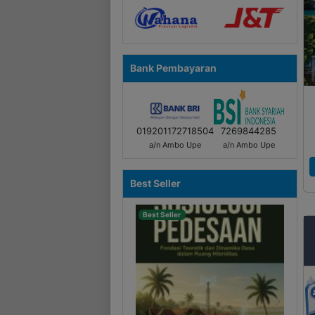
Bank Pembayaran
019201172718504
7269844285
a/n Ambo Upe
a/n Ambo Upe
Best Seller
Best Seller
Best Seller
Previous
Next