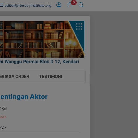
0
editor@literacyinstitute.org
ERIKSA ORDER
TESTIMONI
pentingan Aktor
7 Kali
000
 PDF