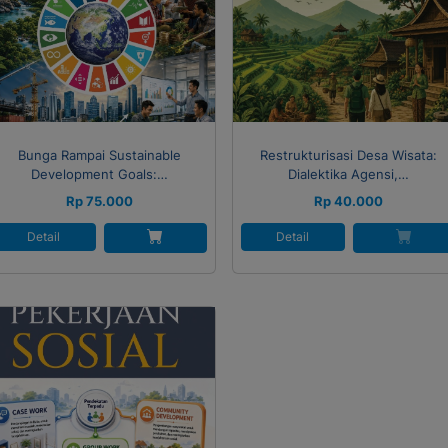
Bunga Rampai Sustainable
Restrukturisasi Desa Wisata:
Development Goals:…
Dialektika Agensi,…
Rp 75.000
Rp 40.000
Detail
Detail