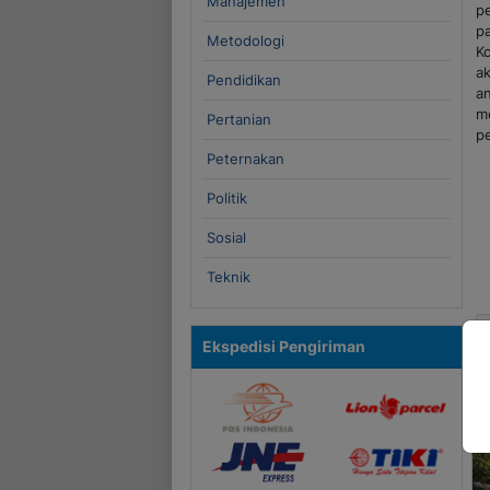
Manajemen
p
p
Metodologi
K
a
Pendidikan
a
m
Pertanian
p
Peternakan
Politik
Sosial
Teknik
Ekspedisi Pengiriman