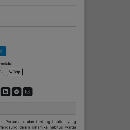
st
elalui :
Telp
S
kok. Pertama, uraian tentang habitus yang
rlangsung dalam dinamika habitus warga