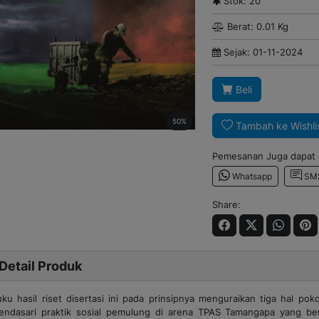
Stok: 20
Berat: 0.01 Kg
Sejak: 01-11-2024
Beli
50%
Tambah ke Wishli
Pemesanan Juga dapat m
Whatsapp
SM
Share:
Detail Produk
uku hasil riset disertasi ini pada prinsipnya menguraikan tiga hal po
endasari praktik sosial pemulung di arena TPAS Tamangapa yang be