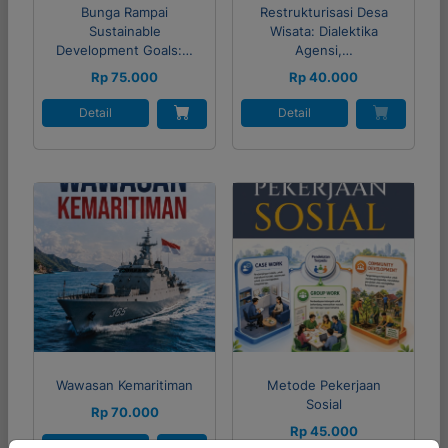
Bunga Rampai
Restrukturisasi Desa
Sustainable
Wisata: Dialektika
Development Goals:…
Agensi,…
Rp 75.000
Rp 40.000
Detail
Detail
Wawasan Kemaritiman
Metode Pekerjaan
Sosial
Rp 70.000
Rp 45.000
Detail