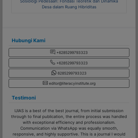
inamika
Metode Riset Kuantitatif dan Kualitatif
Hubungi Kami
+6285299793323
+6285299793323
6285299793323
editor@literacyinstitute.org
Testimoni
ssion
Terima kasih banyak untuk admin CV Literasi Indonesia!
andled
Pelayanannya cepat, responsif, dan sangat membantu
sekali. Proses komunikasi juga lancar, sangat ramah serta
,
semua pertanyaan dijawab dengan jelas. Sukses selalu
would
untuk tim Literasi Indonesia!