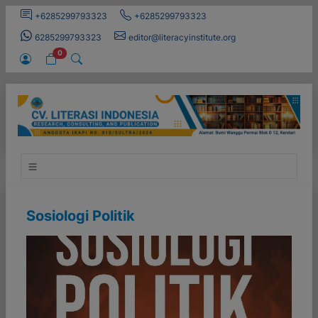
+6285299793323
+6285299793323
6285299793323
editor@literacyinstitute.org
0
Sosiologi Politik