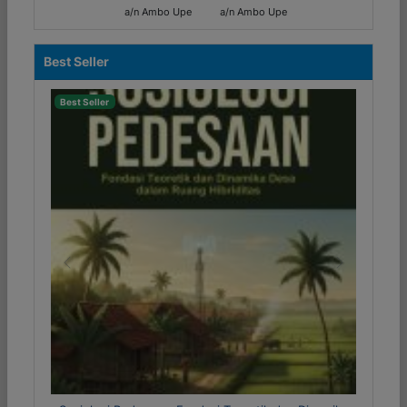
a/n Ambo Upe
a/n Ambo Upe
Best Seller
Best Seller
Previous
Next