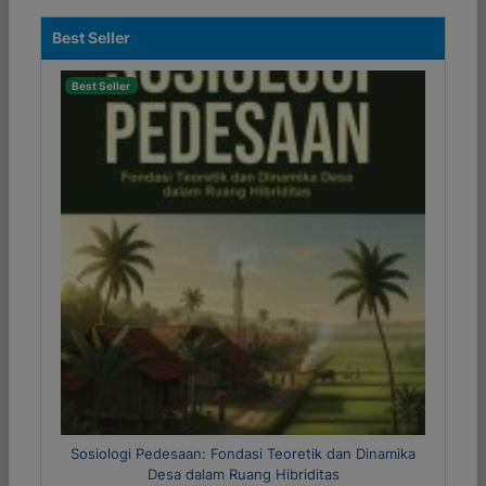
Best Seller
Best Seller
Previous
Next
inamika
Metode Riset Kuantitatif dan Kualitatif