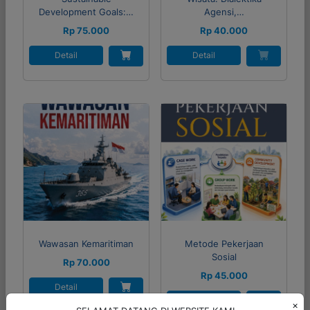
Development Goals:…
Agensi,…
Rp 75.000
Rp 40.000
Detail
Detail
Wawasan Kemaritiman
Metode Pekerjaan
Sosial
Rp 70.000
Rp 45.000
Detail
Detail
×