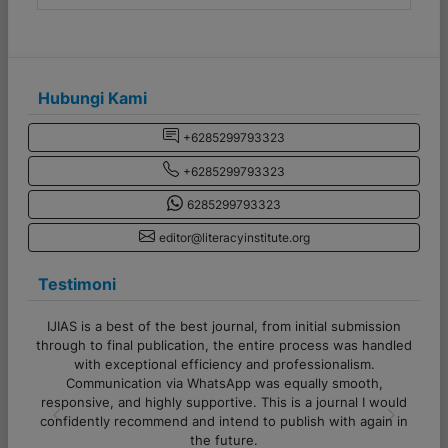
Hubungi Kami
+6285299793323
+6285299793323
6285299793323
editor@literacyinstitute.org
Testimoni
ssion
Terima kasih banyak untuk admin CV Literasi Indonesia!
andled
Pelayanannya cepat, responsif, dan sangat membantu
sekali. Proses komunikasi juga lancar, sangat ramah serta
,
semua pertanyaan dijawab dengan jelas. Sukses selalu
would
untuk tim Literasi Indonesia!
in in
Previous
Next
Alfi Khoiriyyah - Lampung