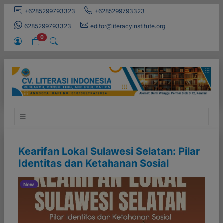
+6285299793323
+6285299793323
6285299793323
editor@literacyinstitute.org
0
Kearifan Lokal Sulawesi Selatan: Pilar
Identitas dan Ketahanan Sosial
New