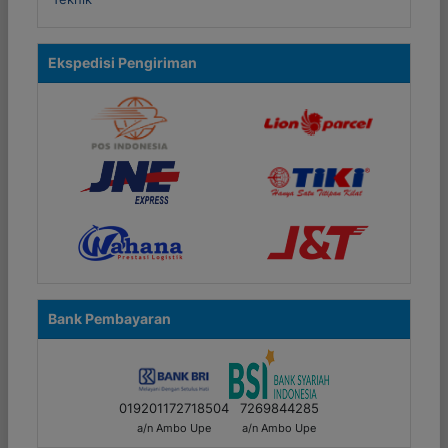
Ekspedisi Pengiriman
Bank Pembayaran
019201172718504
7269844285
a/n Ambo Upe
a/n Ambo Upe