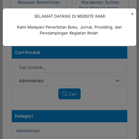
Wawasan Kemaritiman
Manajemen Sumber
Daya Manusia dalam…
Rp 70.000
×
SELAMAT DATANG DI WEBSITE KAMI
Rp 75.000
Detail
Kami Melayani Penerbitan Buku, Jurnal, Prosiding, dan
Detail
Pendampingan Kegiatan Ilmiah
Cari Produk
Cari
Kategori
Administrasi