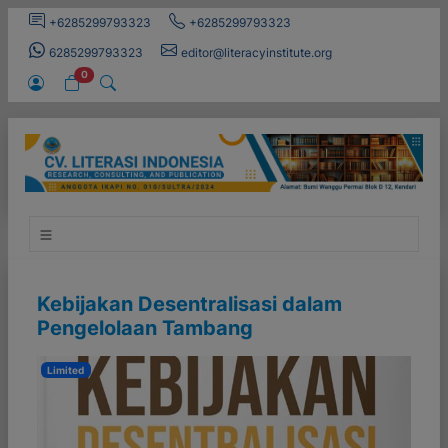
+6285299793323
+6285299793323
6285299793323
editor@literacyinstitute.org
0
Kebijakan Desentralisasi dalam
Pengelolaan Tambang
Limited