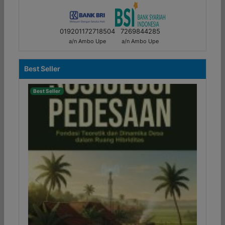
019201172718504
7269844285
a/n Ambo Upe
a/n Ambo Upe
Best Seller
Best Seller
Previous
Next