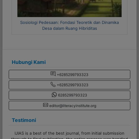
inamika
Metode Riset Kuantitatif dan Kualitatif
Hubungi Kami
+6285299793323
+6285299793323
6285299793323
editor@literacyinstitute.org
Testimoni
ssion
Terima kasih banyak untuk admin CV Literasi Indonesia!
andled
Pelayanannya cepat, responsif, dan sangat membantu