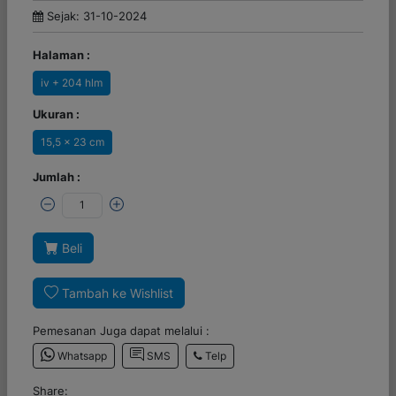
Sejak: 31-10-2024
Halaman :
iv + 204 hlm
Ukuran :
15,5 x 23 cm
Jumlah :
Beli
Tambah ke Wishlist
Pemesanan Juga dapat melalui :
Telp
Whatsapp
SMS
Share: