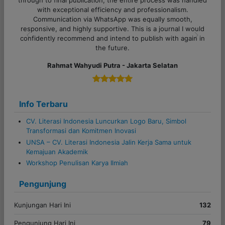
sekali. Proses komunikasi juga lancar, sangat ramah serta
,
semua pertanyaan dijawab dengan jelas. Sukses selalu
would
untuk tim Literasi Indonesia!
in in
Previous
Next
Alfi Khoiriyyah - Lampung
Info Terbaru
CV. Literasi Indonesia Luncurkan Logo Baru, Simbol
Transformasi dan Komitmen Inovasi
UNSA – CV. Literasi Indonesia Jalin Kerja Sama untuk
Kemajuan Akademik
Workshop Penulisan Karya Ilmiah
Pengunjung
Kunjungan Hari Ini
132
Pengunjung Hari Ini
79