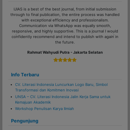
 best journal, from initial submission
Terima kasih banyak untuk ad
cation, the entire process was handled
Pelayanannya cepat, respon
 efficiency and professionalism.
sekali. Proses komunikasi jug
a WhatsApp was equally smooth,
semua pertanyaan dijawab de
 supportive. This is a journal I would
untuk tim Litera
 and intend to publish with again in
Previous
Next
Alfi Khoiriyy
the future.
di Putra - Jakarta Selatan
Info Terbaru
CV. Literasi Indonesia Luncurkan Logo Baru, Simbol
Transformasi dan Komitmen Inovasi
UNSA – CV. Literasi Indonesia Jalin Kerja Sama untuk
Kemajuan Akademik
Workshop Penulisan Karya Ilmiah
Pengunjung