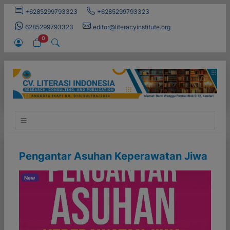
+6285299793323
+6285299793323
6285299793323
editor@literacyinstitute.org
0
Pengantar Asuhan Keperawatan Jiwa
New