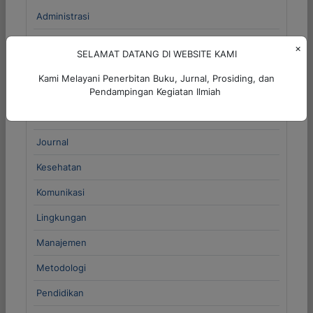
Administrasi
Agama
×
SELAMAT DATANG DI WEBSITE KAMI
Budaya
Kami Melayani Penerbitan Buku, Jurnal, Prosiding, dan
Filsafat
Pendampingan Kegiatan Ilmiah
Hukum
Journal
Kesehatan
Komunikasi
Lingkungan
Manajemen
Metodologi
Pendidikan