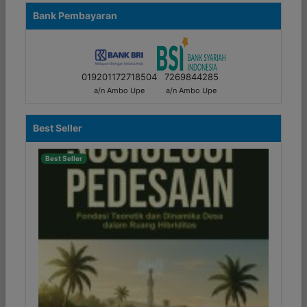
Bank Pembayaran
019201172718504
7269844285
a/n Ambo Upe
a/n Ambo Upe
Best Seller
Best Seller
Previous
Next