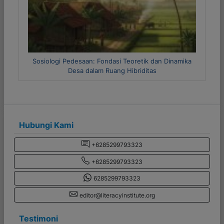
saan: Fondasi Teoretik dan Dinamika
Metode Riset Kuantitatif
a dalam Ruang Hibriditas
Hubungi Kami
+6285299793323
+6285299793323
6285299793323
editor@literacyinstitute.org
Testimoni