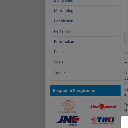
Manajemen
Metodologi
Pendidikan
Pertanian
Peternakan
Politik
B
p
Sosial
me
Teknik
B
p
m
y
Ekspedisi Pengiriman
lo
D
l
a
f
p