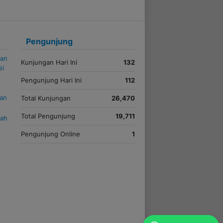
Pengunjung
kan
Kunjungan Hari Ini
132
si
Pengunjung Hari Ini
112
uan
Total Kunjungan
26,470
Total Pengunjung
19,711
iah
Pengunjung Online
1