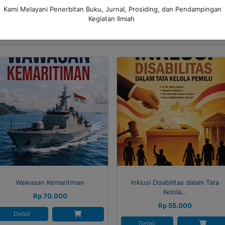
stem pemerintahan lokal.
Kami Melayani Penerbitan Buku, Jurnal, Prosiding, dan Pendampingan
Kegiatan Ilmiah
Produk Terkait
Wawasan Kemaritiman
Inklusi Disabilitas dalam Tata
Kelola…
Rp 70.000
Rp 55.000
Detail
Detail