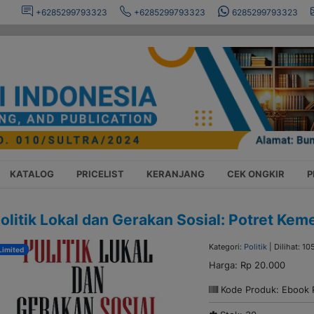
+6285299793323
+6285299793323
6285299793323
KATALOG
PRICELIST
KERANJANG
CEK ONGKIR
P
olitik Lokal dan Gerakan Sosial: Potret K
Kategori:
Politik
| Dilihat: 10
Limited
Harga:
Rp 20.000
Kode Produk: Ebook