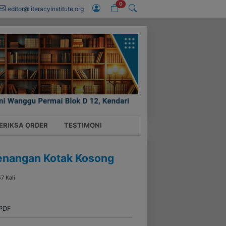
0
editor@literacyinstitute.org
ERIKSA ORDER
TESTIMONI
emenangan Kotak Kosong
57 Kali
 PDF