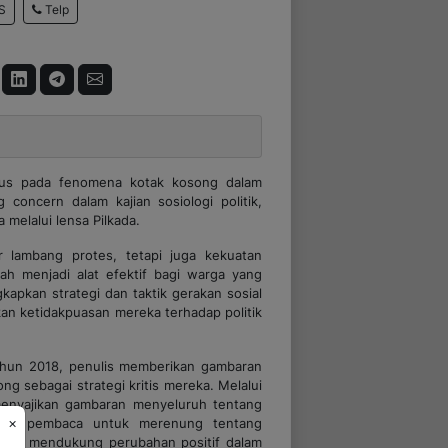
Telp
S
okus pada fenomena kotak kosong dalam
ng
concern
dalam kajian sosiologi politik,
 melalui lensa Pilkada.
lambang protes, tetapi juga kekuatan
ah menjadi alat efektif bagi warga yang
apkan strategi dan taktik gerakan sosial
an ketidakpuasan mereka terhadap politik
ahun 2018, penulis memberikan gambaran
g sebagai strategi kritis mereka. Melalui
 menyajikan gambaran menyeluruh tentang
×
ajak pembaca untuk merenung tentang
k dan mendukung perubahan positif dalam