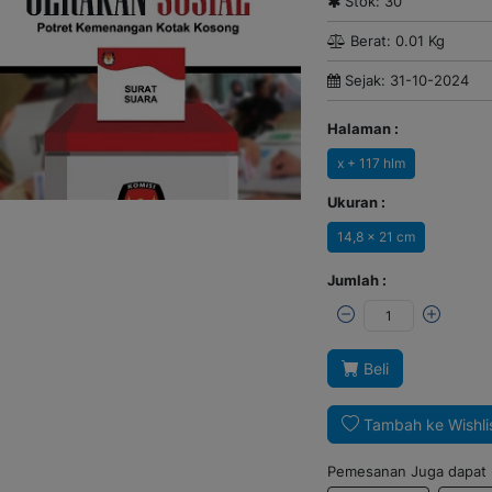
Stok: 30
Berat: 0.01 Kg
Sejak: 31-10-2024
Halaman :
x + 117 hlm
Ukuran :
14,8 x 21 cm
Jumlah :
Beli
Tambah ke Wishli
Pemesanan Juga dapat m