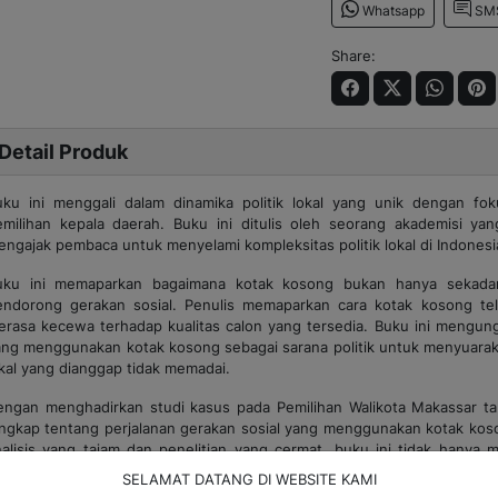
Whatsapp
SM
Share:
Detail Produk
uku ini menggali dalam dinamika politik lokal yang unik dengan f
emilihan kepala daerah. Buku ini ditulis oleh seorang akademisi ya
ngajak pembaca untuk menyelami kompleksitas politik lokal di Indonesia
uku ini memaparkan bagaimana kotak kosong bukan hanya sekadar 
endorong gerakan sosial. Penulis memaparkan cara kotak kosong tel
erasa kecewa terhadap kualitas calon yang tersedia. Buku ini mengungk
ang menggunakan kotak kosong sebagai sarana politik untuk menyuarak
kal yang dianggap tidak memadai.
engan menghadirkan studi kasus pada Pemilihan Walikota Makassar t
engkap tentang perjalanan gerakan sosial yang menggunakan kotak koson
nalisis yang tajam dan penelitian yang cermat, buku ini tidak hanya
enomena kotak kosong dalam konteks Pilkada, tetapi juga meng
SELAMAT DATANG DI WEBSITE KAMI
entingnya peran partisipatif masyarakat dalam membentuk arah politi