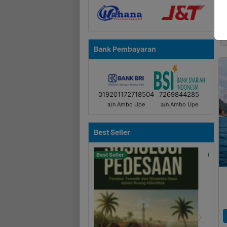
si
Bank Pembayaran
019201172718504
7269844285
a/n Ambo Upe
a/n Ambo Upe
Best Seller
Best Seller
Previous
Next